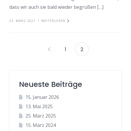
dass wir auch sie bald wieder begrüßen […]
23. MÄRZ 2021
WEITERLESEN
1
2
Seitennummer
der
Beiträge
Neueste Beiträge
15. Januar 2026
13. Mai 2025
25. März 2025
15. März 2024